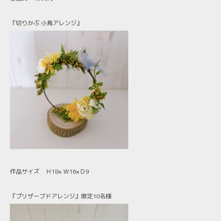
『切りかぶ 小鳥アレンジ』
作品サイズ Ｈ18× Ｗ16×Ｄ9
『プリザーブドアレンジ』限定10名様