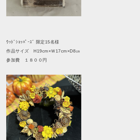
ｳｯﾄﾞｼｮｯﾊﾟｰｽﾞ
限定15名様
作品サイズ H19cm×Ｗ17cm×D8㎝
参加費 １８００円