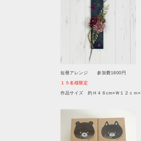
短冊アレンジ 参加費1800円
１５名様限定
作品サイズ 約Ｈ４６cm×Ｗ１２ｃｍ×