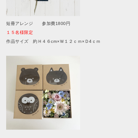
短冊アレンジ 参加費1800円
１５名様限定
作品サイズ 約Ｈ４６cm×Ｗ１２ｃｍ×Ｄ4ｃｍ