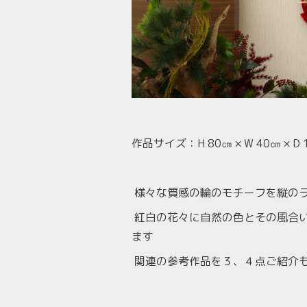
作品サイズ：
H 80
㎝ ×
W 40
㎝ ×
D 
様々な質感の輪のモチーフを縦の
紅白の花々に自然の色とその風合
ます
関連の参考作品を３、４点ご紹介