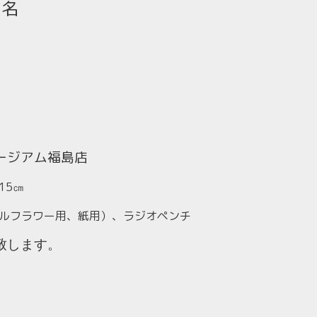
2名
ージアム福島店
 15
㎝
ルフラワー用、紙用）、ラジオペンチ
致します。