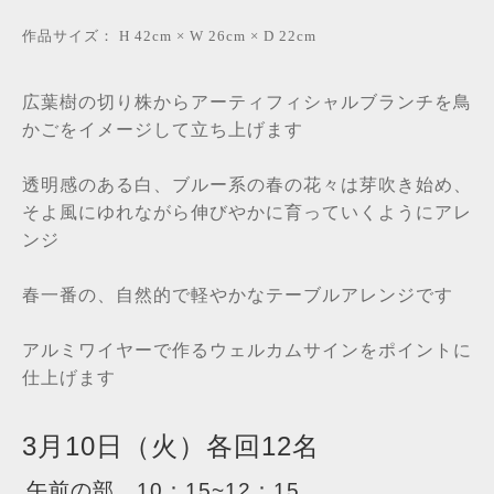
作品サイズ：
H 42cm × W 26cm × D 22cm
広葉樹の切り株からアーティフィシャルブランチを
鳥
かごをイメージして立ち上げます
透明感のある白、ブルー系の春の花々は芽吹き始め、
そよ風にゆれながら伸びやかに育っていくようにアレ
ンジ
春一番の、自然的で軽やかなテーブルアレンジ
です
アルミワイヤーで作るウェルカムサインをポイントに
仕上げます
3月10日（火）各回12名
午前の部 10：15~12：15